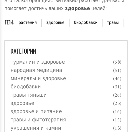
это та, которая действительно работает для вас и
помогает достичь ваших
здоровье
целей!
ТЕГИ:
растения
здоровье
биодобавки
травы
КАТЕГОРИИ
турмалин и здоровье
(58)
народная медицина
(51)
минералы и здоровье
(46)
биодобавки
(31)
травы тяньши
(26)
здоровье
(23)
здоровье и питание
(16)
травы и фитотерапия
(15)
украшения и камни
(13)