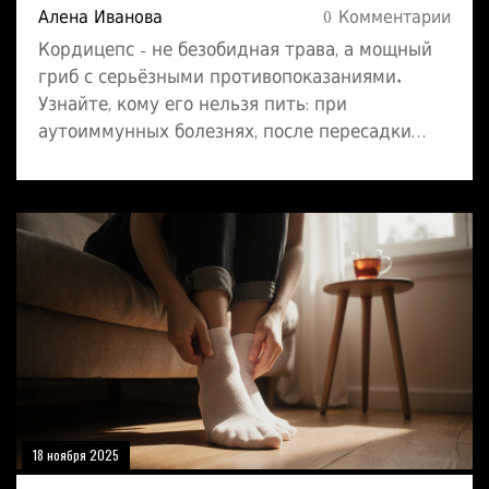
Алена Иванова
0 Комментарии
Кордицепс - не безобидная трава, а мощный
гриб с серьёзными противопоказаниями.
Узнайте, кому его нельзя пить: при
аутоиммунных болезнях, после пересадки
органов, при диабете, беременности и других
состояниях. Безопасные альтернативы тоже
есть.
18 ноября 2025