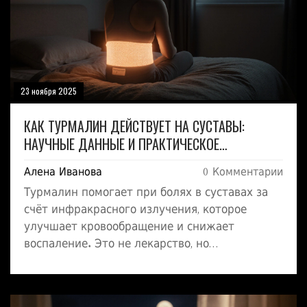
23 ноября 2025
КАК ТУРМАЛИН ДЕЙСТВУЕТ НА СУСТАВЫ:
НАУЧНЫЕ ДАННЫЕ И ПРАКТИЧЕСКОЕ
ПРИМЕНЕНИЕ
Алена Иванова
0 Комментарии
Турмалин помогает при болях в суставах за
счёт инфракрасного излучения, которое
улучшает кровообращение и снижает
воспаление. Это не лекарство, но
эффективное вспомогательное средство при
остеоартрозе. Узнайте, как его правильно
использовать и когда стоит отказаться.