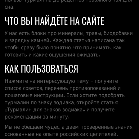
пользы турмалина до рецептов травяного чая для
сна.
ЧТО ВЫ НАЙДЁТЕ НА САЙТЕ
У нас есть блоки про минералы, травы, биодобавки
и зарядку камней. Каждая статья написана так,
чтобы сразу было понятно, что принимать, как
готовить и какие ощущения ожидать.
КАК ПОЛЬЗОВАТЬСЯ
Нажмите на интересующую тему – получите
список советов, перечень противопоказаний и
пошаговые инструкции. Если хотите подобрать
турмалин по знаку зодиака, откройте статью
«Турмалин для знаков зодиака» и получите
рекомендации за минуту.
Мы не обещаем чудес, а даём проверенные знания,
основанные на опыте российских целителей.