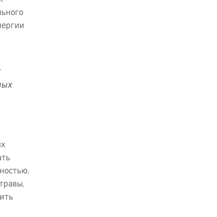
льного
нергии
т
ных
ых
ать
ностью,
травы,
лить