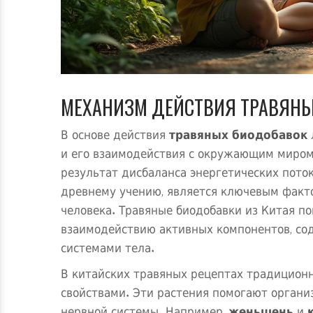
МЕХАНИЗМ ДЕЙСТВИЯ ТРАВЯНЫ
В основе действия
травяных биодобавок
и его взаимодействия с окружающим миром
результат дисбаланса энергетических пото
древнему учению, является ключевым факто
человека. Травяные биодобавки из Китая п
взаимодействию активных компонентов, со
системами тела.
В китайских травяных рецептах традицион
свойствами. Эти растения помогают организ
нервной системы. Например,
женьшень
и