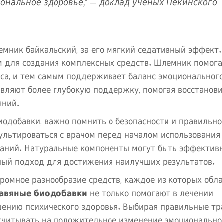
ональное здоровье," — доклад учёных Пекинского
мник байкальский, за его мягкий седативный эффект.
м для создания комплексных средств. Шлемник помога
сса, и тем самым поддерживает баланс эмоциональног
авляют более глубокую поддержку, помогая восстанов
яний.
биодобавки, важно помнить о безопасности и правильн
льтироваться с врачом перед началом использования 
азаний. Натуральные компоненты могут быть эффекти
ный подход для достижения наилучших результатов.
громное разнообразие средств, каждое из которых обл
авяные биодобавки
не только помогают в лечении
шению психического здоровья. Выбирая правильные тр
ссчитывать на положительное изменение эмоционально