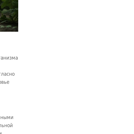
ганизма
гласно
овье
нными
льной
и