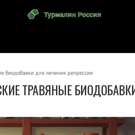
е биодобавки для лечения депрессии
КИЕ ТРАВЯНЫЕ БИОДОБАВК