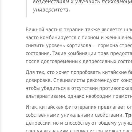
воздействиям и улучшить психоэмоци
университета.
Важной частью терапии также является шле
часто комбинируется с пионом и женьшене
снизить уровень кортизола — гормона стре
состояния. Такие комбинации трав предост
после долговременных депрессивных состо
Для тех, кто хочет попробовать китайские 
дозировке. Специалисты рекомендуют консу
чтобы убедиться в отсутствии противопок
альтернативами, однако необходим грамот
Итак, китайская фитотерапия предлагает о
собственными уникальными свойствами.
Тр
депрессии, но и способствуют общему улуч
следуя указаниям специалистов, можно ра