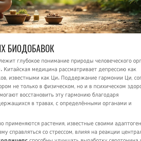
Х БИОДОБАВОК
лежит глубокое понимание природы человеческого ор
. Китайская медицина рассматривает депрессию как
ков, известными как Ци. Поддержание гармонии Ци, со
ром не только в физическом, но и в психическом здор
омогают восстановить эту гармонию благодаря
держащихся в травах, с определёнными органами и
но применяются растения, известные своими адаптоге
му справляться со стрессом, влияя на реакции центра
кордицепс
способны улучшать выработку серотонина 