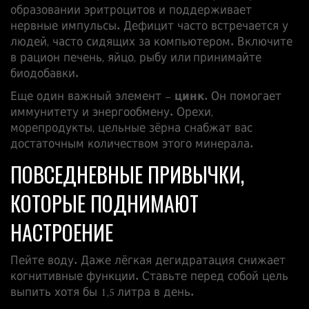
образовании эритроцитов и поддерживает
нервные импульсы. Дефицит часто встречается у
людей, часто сидящих за компьютером. Включите
в рацион печень, яйцо, рыбу или принимайте
биодобавки.
Еще один важный элемент –
цинк
. Он помогает
иммунитету и энергообмену. Орехи,
морепродукты, цельные зёрна снабжат вас
достаточным количеством этого минерала.
ПОВСЕДНЕВНЫЕ ПРИВЫЧКИ,
КОТОРЫЕ ПОДНИМАЮТ
НАСТРОЕНИЕ
Пейте воду. Даже лёгкая дегидратация снижает
когнитивные функции. Ставьте перед собой цель
выпить хотя бы 1,5 литра в день.