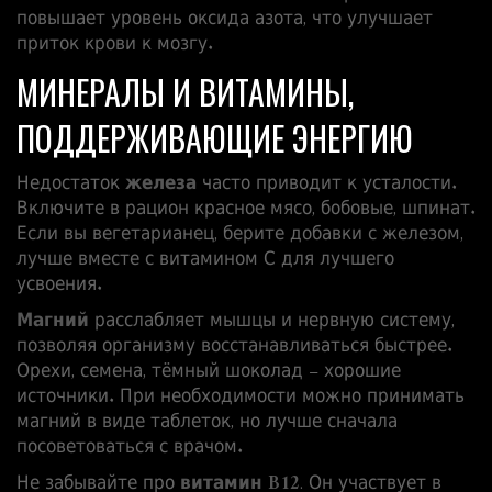
повышает уровень оксида азота, что улучшает
приток крови к мозгу.
МИНЕРАЛЫ И ВИТАМИНЫ,
ПОДДЕРЖИВАЮЩИЕ ЭНЕРГИЮ
Недостаток
железа
часто приводит к усталости.
Включите в рацион красное мясо, бобовые, шпинат.
Если вы вегетарианец, берите добавки с железом,
лучше вместе с витамином С для лучшего
усвоения.
Магний
расслабляет мышцы и нервную систему,
позволяя организму восстанавливаться быстрее.
Орехи, семена, тёмный шоколад – хорошие
источники. При необходимости можно принимать
магний в виде таблеток, но лучше сначала
посоветоваться с врачом.
Не забывайте про
витамин B12
. Он участвует в