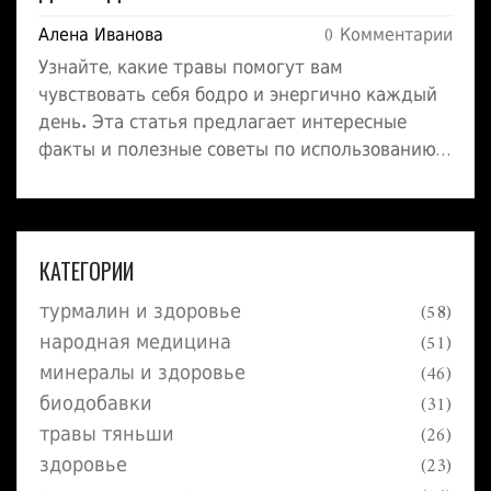
Алена Иванова
0 Комментарии
Узнайте, какие травы помогут вам
чувствовать себя бодро и энергично каждый
день. Эта статья предлагает интересные
факты и полезные советы по использованию
трав для повышения уровня энергии и
улучшения самочувствия. От мяты до
женьшеня – познакомьтесь с природными
источниками силы.
КАТЕГОРИИ
турмалин и здоровье
(58)
народная медицина
(51)
минералы и здоровье
(46)
биодобавки
(31)
травы тяньши
(26)
здоровье
(23)