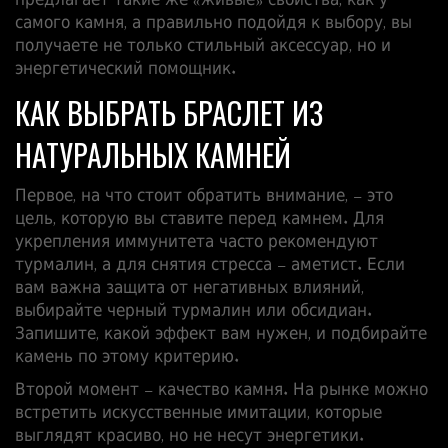
предлагает такие же «живые» свойства, как у
самого камня, а правильно подойдя к выбору, вы
получаете не только стильный аксессуар, но и
энергетический помощник.
КАК ВЫБРАТЬ БРАСЛЕТ ИЗ
НАТУРАЛЬНЫХ КАМНЕЙ
Первое, на что стоит обратить внимание, – это
цель, которую вы ставите перед камнем. Для
укрепления иммунитета часто рекомендуют
турмалин, а для снятия стресса – аметист. Если
вам важна защита от негативных влияний,
выбирайте черный турмалин или обсидиан.
Запишите, какой эффект вам нужен, и подбирайте
камень по этому критерию.
Второй момент – качество камня. На рынке можно
встретить искусственные имитации, которые
выглядят красиво, но не несут энергетики.