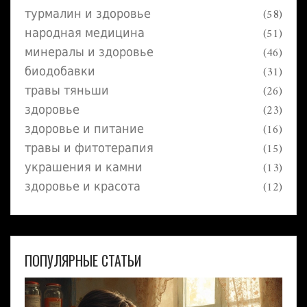
турмалин и здоровье
(58)
советы на своем личном опыте. После
прочтения вы точно будете знать, что делать
народная медицина
(51)
с браслетом во время мытья и купания.
минералы и здоровье
(46)
биодобавки
(31)
травы тяньши
(26)
здоровье
(23)
здоровье и питание
(16)
травы и фитотерапия
(15)
украшения и камни
(13)
здоровье и красота
(12)
ПОПУЛЯРНЫЕ СТАТЬИ