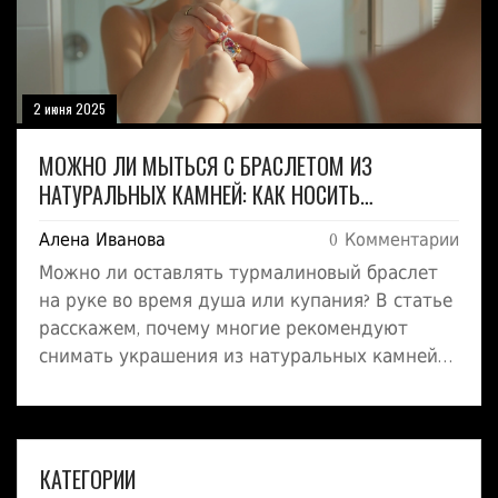
2 июня 2025
МОЖНО ЛИ МЫТЬСЯ С БРАСЛЕТОМ ИЗ
НАТУРАЛЬНЫХ КАМНЕЙ: КАК НОСИТЬ
ТУРМАЛИН ПРАВИЛЬНО
Алена Иванова
0 Комментарии
Можно ли оставлять турмалиновый браслет
на руке во время душа или купания? В статье
расскажем, почему многие рекомендуют
снимать украшения из натуральных камней
перед водными процедурами, и какие
реальные риски для камней и их лечебных
свойств. Обсудим, как правильно ухаживать
за турмалином, чтобы он не терял свой
КАТЕГОРИИ
внешний вид и эффект. Дам проверенные