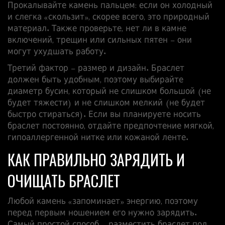
Прокалывайте камень пальцем: если он холодный
и слегка «скользит», скорее всего, это природный
материал. Также проверьте, нет ли в камне
включений, трещин или сильных пятен – они
могут ухудшать работу.
Третий фактор – размер и дизайн. Браслет
должен быть удобным, поэтому выбирайте
диаметр бусин, который не слишком большой (не
будет тяжести) и не слишком мелкий (не будет
быстро стираться). Если вы планируете носить
браслет постоянно, отдайте предпочтение мягкой,
гипоаллергенной нитке или кожаной ленте.
КАК ПРАВИЛЬНО ЗАРЯДИТЬ И
ОЧИЩАТЬ БРАСЛЕТ
Любой камень «запоминает» энергию, поэтому
перед первым ношением его нужно зарядить.