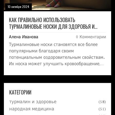
10 октября 2024
КАК ПРАВИЛЬНО ИСПОЛЬЗОВАТЬ
ТУРМАЛИНОВЫЕ НОСКИ ДЛЯ ЗДОРОВЬЯ И
КОМФОРТА
Алена Иванова
0 Комментарии
Турмалиновые носки становятся все более
популярными благодаря своим
потенциальным оздоровительным свойствам.
Их носка может улучшить кровообращение,
уменьшить усталость ног и даже укрепить
иммунную систему. В статье
рассматриваются основные аспекты
использования этих носков, включая
КАТЕГОРИИ
оптимальное время носки, кому они подойдут,
турмалин и здоровье
(58)
и какие результаты можно ожидать.
Рассмотрены также интересные факты и
народная медицина
(51)