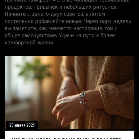
Помните, комфорт – это комбинация правильных
продуктов, привычек и небольших ритуалов.
Начните с одного‑двух советов, а потом
постепенно добавляйте новые. Через пару недель
вы заметите, как меняется настроение, сон и
общее самочувствие. Удачи на пути к более
комфортной жизни!
25 апреля 2025