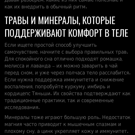
Давай разберём, какие из них самые полезные и
как их внедрить в обычный ритм.
ТРАВЫ И МИНЕРАЛЫ, КОТОРЫЕ
ПОДДЕРЖИВАЮТ КОМФОРТ В ТЕЛЕ
Если ищете простой способ улучшить
самочувствие, начните с выбора правильных трав.
Для спокойного сна отлично подходят ромашка,
мелисса и лаванда – их можно заварить в чай
перед сном, и уже через полчаса тело расслабится.
Если нужна поддержка иммунитета и снижение
воспаления, попробуйте куркуму, имбирь и
кордицепс Тяньши. Их свойства подтверждают как
традиционные практики, так и современные
исследования.
Минералы тоже играют большую роль. Недостаток
магния часто приводит к мышечным спазмам и
плохому сну, а цинк укрепляет кожу и иммунитет.