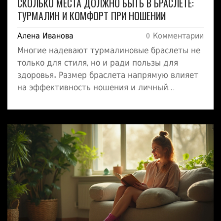
СКОЛЬКО МЕСТА ДОЛЖНО БЫТЬ В БРАСЛЕТЕ:
ТУРМАЛИН И КОМФОРТ ПРИ НОШЕНИИ
Алена Иванова
0 Комментарии
Многие надевают турмалиновые браслеты не
только для стиля, но и ради пользы для
здоровья. Размер браслета напрямую влияет
на эффективность ношения и личный
комфорт. В этой статье подробно
разбирается, сколько места должно
оставаться между рукой и браслетом, чтобы
получить максимум от турмалина. Делюсь
настоящими советами, как выбрать размер и
на что обратить внимание, чтобы браслет не
давил и не болтался. Советы подойдут для
любых типов турмалиновых украшений,
чтобы сделать носку максимально приятной.