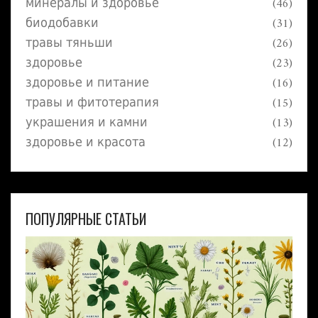
советы по уходу за такими носками, чтобы
минералы и здоровье
(46)
они прослужили дольше.
биодобавки
(31)
травы тяньши
(26)
здоровье
(23)
здоровье и питание
(16)
травы и фитотерапия
(15)
украшения и камни
(13)
здоровье и красота
(12)
ПОПУЛЯРНЫЕ СТАТЬИ