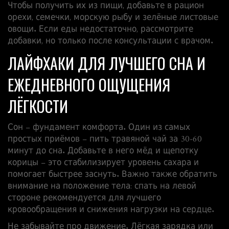
Чтобы получить их из пищи, добавьте в рацион
орехи, семечки, морскую рыбу и зелёные листовые
овощи. Если еды недостаточно, рассмотрите
добавки, но только после консультации с врачом.
ЛАЙФХАКИ ДЛЯ ЛУЧШЕГО СНА И
ЕЖЕДНЕВНОГО ОЩУЩЕНИЯ
ЛЁГКОСТИ
Сон – фундамент комфорта. Один из самых
простых приёмов – пить травяной чай за 30‑60
минут до сна. Добавьте в него мёд и щепотку
корицы – это стабилизирует уровень сахара и
помогает быстрее заснуть. Важно также обратить
внимание на положение тела: спать на левой
стороне рекомендуется для лучшего
кровообращения и снижения нагрузки на сердце.
Не забывайте про движение. Лёгкая зарядка или