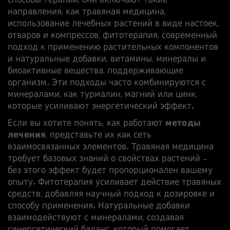
способы терапии
, они включают такие
направления, как
травяная медицина
,
использование лечебных растений в виде настоек,
отваров и компрессов
,
фитотерапия
,
современный
подход к применению растительных компонентов
и
натуральные добавки
,
витамины, минералы и
биоактивные вещества, поддерживающие
организм
. Эти подходы часто комбинируются с
минералами
,
как турмалин, магний или цинк,
которые усиливают энергетический эффект
.
Если вы хотите понять, как работают
методы
лечения
, представьте их как сеть
взаимосвязанных элементов. Травяная медицина
требует
базовых знаний о свойствах растений –
без этого эффект будет пропорционален вашему
опыту. Фитотерапия
усиливает
действие травяных
средств, добавляя научный подход к дозировке и
способу применения. Натуральные добавки
взаимодействуют
с минералами, создавая