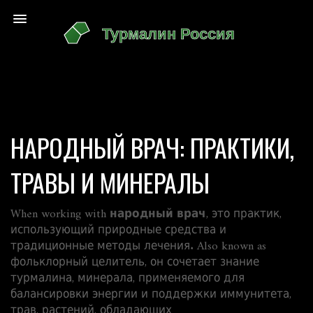
НАРОДНЫЙ ВРАЧ: ПРАКТИКИ,
ТРАВЫ И МИНЕРАЛЫ
When working with
народный врач
,
это практик,
использующий природные средства и
традиционные методы лечения
. Also known as
фольклорный целитель
, он сочетает знание
турмалина
,
минерала, применяемого для
балансировки энергии и поддержки иммунитета
,
трав
,
растений, обладающих