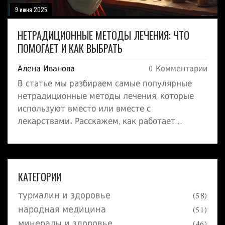
9 июня 2025
НЕТРАДИЦИОННЫЕ МЕТОДЫ ЛЕЧЕНИЯ: ЧТО
ПОМОГАЕТ И КАК ВЫБРАТЬ
Алена Иванова
0 Комментарии
В статье мы разбираем самые популярные
нетрадиционные методы лечения, которые
используют вместо или вместе с
лекарствами. Расскажем, как работает
фитотерапия, почему многие выбирают
акупунктуру, что можно узнать о лечении
движением и медитациями. Поделимся
интересными фактами о древних техниках и
КАТЕГОРИИ
дадим практические советы для тех, кто
турмалин и здоровье
(58)
хочет попробовать альтернативные способы
заботы о здоровье. Обсудим риски и важные
народная медицина
(51)
моменты, о которых часто забывают.
минералы и здоровье
(46)