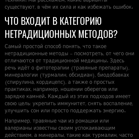
техники. Мы расскажем, какие варианты
существуют, в чём их сила и как избежать ошибок.
ЧТО ВХОДИТ В КАТЕГОРИЮ
НЕТРАДИЦИОННЫХ МЕТОДОВ?
Самый простой способ понять, что такое
нетрадиционные методы – посмотреть, от чего они
отличаются от традиционной медицины. Здесь
речь идёт о фитотерапии (травяные препараты),
минералогии (турмалин, обсидиан), биодобавках
(спирулина, кордицепс), а также о простых
практиках, например, ношении оберегов или
зарядке камней. Каждый из этих подходов имеет
свою цель: укрепить иммунитет, снять воспаление,
улучшить сон или просто поддержать энергию.
Например, травяные чаи из ромашки или
валерианы известны своим успокаивающим
действием, а минералы, такие как турмалин, часто