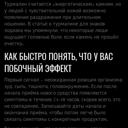
Турмалин считается «энергетическим» камнем, но
у людей с чувствительной кожей возможно
появление раздражения при длительном
ношении. В статье о турмалине для знаков
зодиака мы упомянули, что некоторые люди
ощущают головные боли, если камень не прошёл
очистку.
КАК БЫСТРО ПОНЯТЬ, ЧТО У ВАС
ПОБОЧНЫЙ ЭФФЕКТ
Первый сигнал – неожиданная реакция организма:
зуд, сыпь, тошнота, головокружение. Если после
начала приёма нового средства появляются
симптомы в течение 24‑48 часов, скорее всего, это
не совпадение. Записывайте даты начала и
окончания приёма, чтобы потом легче было
связать симптомы с конкретным продуктом.