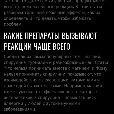
так просто: даже самый «чистый» продукт может
вызвать нежелательные реакции. В этой статье
разберём типичные побочные эффекты, как их
определить и что делать, чтобы избежать
проблем.
КАКИЕ ПРЕПАРАТЫ ВЫЗЫВАЮТ
РЕАКЦИИ ЧАЩЕ ВСЕГО
Среди наших самых популярных тем – магний,
спирулина, турмалин и разнообразные чаи. Статьи
"Что нельзя принимать вместе с магнием" и "Кому
нельзя принимать спирулину" показывают, что
взаимодействия с лекарствами, витаминами и
даже едой бывают частыми. Например, магний
может уменьшать эффективность некоторых
антибиотиков, а спирулина – повышать риск
аллергии у людей с аутоиммунными
заболеваниями.