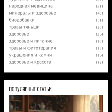
поможет выбрать действительно
натуральный турмалин для эффективного
народная медицина
(51)
использования в оздоровительных целях.
минералы и здоровье
(46)
биодобавки
(31)
травы тяньши
(26)
здоровье
(23)
здоровье и питание
(16)
травы и фитотерапия
(15)
украшения и камни
(13)
здоровье и красота
(12)
ПОПУЛЯРНЫЕ СТАТЬИ