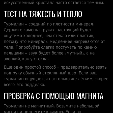
искусственный кристалл часто остаётся темным.
ТЕСТ НА ТЯЖЕСТЬ И ТЕПЛО
Турмалин – средний по плотности минерал.
Держите камень в руках: настоящий будет
ощутимо холоднее, чем стекло или пластик,
потому что минералы медленнее нагреваются от
тела. Попробуйте слегка постучать по камню
пальцами – звук будет более «мутный», а не
звонкий, как у стекла.
Еще один простой способ – предварительно взять
под руку обычный стеклянный шар. Если ваш
турмалин ощущается настолько же лёгким, скорее
всего, это подделка.
ПРОВЕРКА С ПОМОЩЬЮ МАГНИТА
Турмалин не магнитный. Возьмите небольшой
магнит и поднесите к камню. Если он