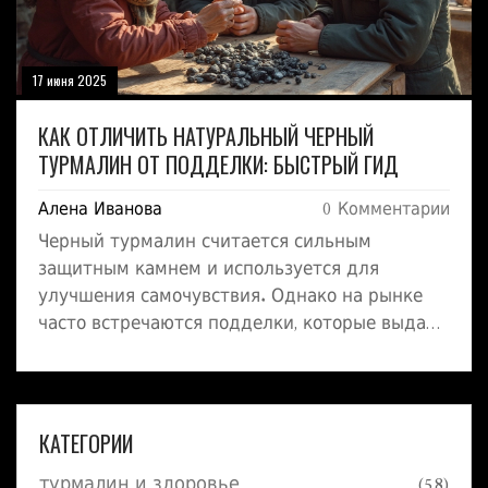
17 июня 2025
КАК ОТЛИЧИТЬ НАТУРАЛЬНЫЙ ЧЕРНЫЙ
ТУРМАЛИН ОТ ПОДДЕЛКИ: БЫСТРЫЙ ГИД
Алена Иванова
0 Комментарии
Черный турмалин считается сильным
защитным камнем и используется для
улучшения самочувствия. Однако на рынке
часто встречаются подделки, которые выдают
за настоящий минерал. В этом материале
разберем простые способы отличить
настоящий черный турмалин от фальшивки,
на что стоит обращать внимание при покупке
КАТЕГОРИИ
и какие ошибки совершают новички. Статья
турмалин и здоровье
(58)