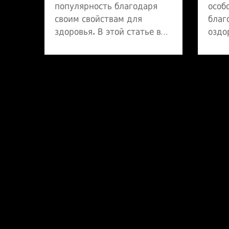
популярность благодаря
особ
своим свойствам для
благ
здоровья. В этой статье вы
оздо
узнаете, как правильно
свой
заваривать этот чай, чтобы
кита
сохранить максимум
улуч
пользы. Я расскажу
само
реальные нюансы
имму
приготовления и отвечу на
о его
частые вопросы. Делюсь
спос
простыми шагами,
Може
нужными пропорциями и
ваше
рабочими советами. Всё — в
риту
понятной форме, чтобы вы
здор
легко могли повторить это
дома.