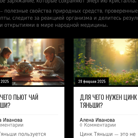
ное заряжание, которые сохраняют энергию кристалла.
 – полезные свойства природных средств, проверенны
епты, следите за реакцией организма и делитесь резул
 и открытиями в мире народной медицины.
я 2025
28 февраля 2025
ЧЕГО ПЬЮТ ЧАЙ
ДЛЯ ЧЕГО НУЖЕН ЦИНК
ЬШИ?
ТЯНЬШИ?
а Иванова
Алена Иванова
мментарии
0 Комментарии
Тяньши пользуется
Цинк Тяньши — это не