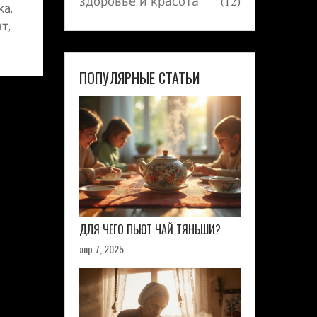
здоровье и красота
(12)
ка,
т,
ПОПУЛЯРНЫЕ СТАТЬИ
огие
инка,
его
я
ы
ДЛЯ ЧЕГО ПЬЮТ ЧАЙ ТЯНЬШИ?
апр 7, 2025
ьши
ть