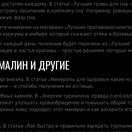
 доступен каждому. В статье «
Лучшие травы для сна: ч
ыстрому засыпанию и крепкому сну. Например, ромашк
окую фазу сна.
ите внимание на материал «
Лучшие противовоспалител
из куркумы и имбиря, которые снижают отёки и болевы
т каждый день, полезным будет перечень из «
Лучшие 
инацея и листья крапивы – простые решения, которые м
МАЛИН И ДРУГИЕ
рганизма. В статье «
Минералы для здоровья: какие ну
инк – и способы получения их из пищи.
ебных камней. В «
Энергия турмалина: правда о его изл
 может улучшать кровообращение и повышать общий то
диака: кому подходит этот минерал и как раскрыть его
 В статье «
Как быстро и правильно зарядить турмали