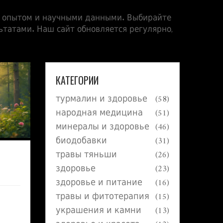
е опытом и научными данными. Выбирайте
ьтатами. Наш сайт обновляется регулярно,
КАТЕГОРИИ
турмалин и здоровье
(58)
народная медицина
(51)
минералы и здоровье
(46)
биодобавки
(31)
травы тяньши
(26)
здоровье
(23)
здоровье и питание
(16)
травы и фитотерапия
(15)
украшения и камни
(13)