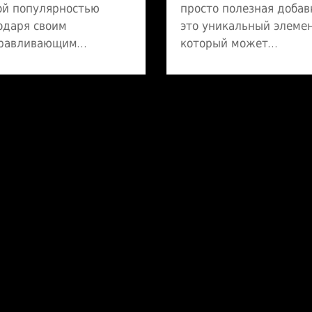
ой популярностью
просто полезная добав
одаря своим
это уникальный элемен
равливающим
который может
ствам. Этот напиток из
значительно улучшить
йских трав помогает
ваше самочувствие. Мн
шить общее
недооценивают роль ц
чувствие и укрепить
но он играет ключевую
нитет. Узнаем больше
роль в поддержке наш
 пользе, составе и
иммунитета и
обах приготовления.
поддержании здоровь
т ли чай стать частью
кожи. В статье
го ежедневного
рассмотрены проблем
ала для поддержания
дефицита цинка, его
овья?
влияние на здоровье и
способы применения.
Узнайте, как цинк Тян
может помочь улучши
ваш образ жизни.