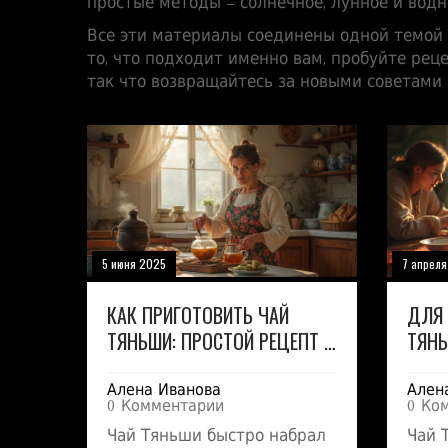
простые методы – солнечное, лунное и вод
Все эти материалы соединены одной темой
то, что подходит именно вам, пробуйте рец
так что возвращайтесь за новыми советами
5 июня 2025
7 апрел
КАК ПРИГОТОВИТЬ ЧАЙ
ДЛЯ 
ТЯНЬШИ: ПРОСТОЙ РЕЦЕПТ И
ТЯН
СОВЕТЫ
Алена Иванова
Ален
0 Комментарии
0 Ко
Чай Тяньши быстро набрал
Чай 