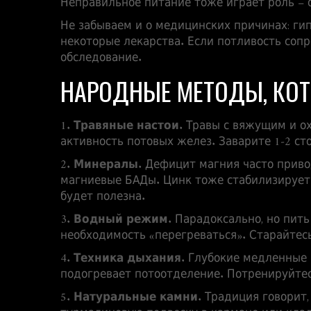
Неправильное питание тоже играет роль – о
Не забываем и о медицинских причинах: ги
некоторые лекарства. Если потливость соп
обследование.
НАРОДНЫЕ МЕТОДЫ, КОТ
1.
Травяные настои
. Травы с вяжущим и о
активность потовых желез. Заварите 1‑2 сто
2.
Минералы
. Дефицит магния часто приво
магниевые БАДы. Цинк тоже стабилизирует 
будет полезна.
3.
Водный режим
. Парадоксально, но пит
необходимость «перегреваться». Старайтесь
4.
Техника дыхания
. Глубокие медленные 
подогревает потоотделение. Потренируйтес
5.
Натуральные камни
. Традиция говорит