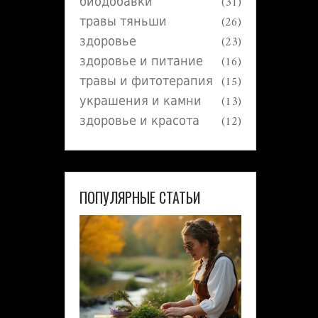
биодобавки
(31)
травы тяньши
(26)
здоровье
(23)
здоровье и питание
(16)
травы и фитотерапия
(15)
украшения и камни
(13)
здоровье и красота
(12)
ПОПУЛЯРНЫЕ СТАТЬИ