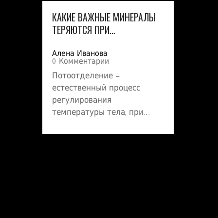
КАКИЕ ВАЖНЫЕ МИНЕРАЛЫ
ТЕРЯЮТСЯ ПРИ
ПОТООТДЕЛЕНИИ?
Алена Иванова
0 Комментарии
Потоотделение –
естественный процесс
регулирования
температуры тела, при
котором организм теряет
не только воду, но и
важные минералы. Эти
минералы играют
ключевую роль в
поддержке множества
функций организма.
Понимание того, какие