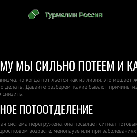
МУ МЫ СИЛЬНО ПОТЕЕМ И К
низма, но когда пот льётся как из ливня, это мешает 
то делать. Давайте разберём, какие бывают причины и
 снизить.
НОЕ ПОТООТДЕЛЕНИЕ
вная система перегружена, она посылает сигнал потов
дростковом возрасте, менопаузе или при заболевания