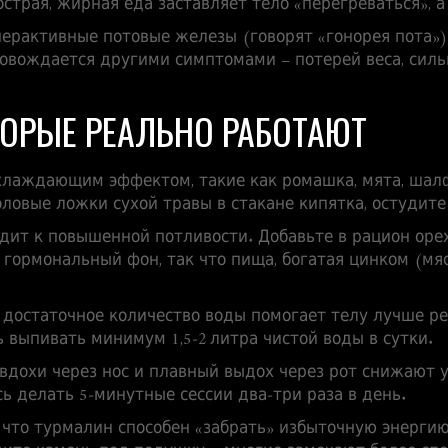
страя, жирная еда заставляет тело «перегреваться», 
перактивные потовые железы (говорят «гонорея пота»)
ровождается другими симптомами – потерей веса, сил
ОРЫЕ РЕАЛЬНО РАБОТАЮТ
хлаждающим эффектом, такие как ромашка, мята, шал
ловые ложки сухой травы в стакане кипятка, остудите и
дит к повышенной потливости. Добавьте в рацион орех
гормональный фон, так что пища, богатая цинком (мяс
ь достаточное количество воды помогает телу лучше 
 выпивать минимум 1,5‑2 литра чистой воды в сутки.
вдохи через нос и плавный выдох через рот снижают 
ь делать 5‑минутные сессии два‑три раза в день.
, что турмалин способен «забрать» избыточную энерг