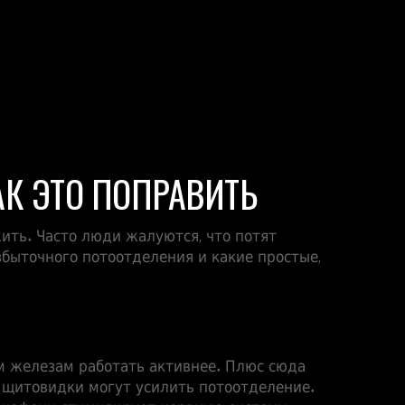
АК ЭТО ПОПРАВИТЬ
жить. Часто люди жалуются, что потят
збыточного потоотделения и какие простые,
ым железам работать активнее. Плюс сюда
х щитовидки могут усилить потоотделение.