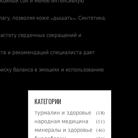
окойный сон и менее интенсивную
лагу, позволяя коже «дышать». Синтетика,
 частоту сердечных сокращений и
ств и рекомендаций специалиста дает
оиску баланса в эмоциях и использованию
КАТЕГОРИИ
турмалин и здоровье
(58)
народная медицина
(51)
минералы и здоровье
(46)