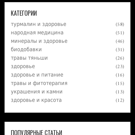
выбрать оптимальные решения для вашей
жизни. Надежные источники информации о
КАТЕГОРИИ
компонентах продукции Тяньши.
турмалин и здоровье
(58)
народная медицина
(51)
минералы и здоровье
(46)
биодобавки
(31)
травы тяньши
(26)
здоровье
(23)
здоровье и питание
(16)
травы и фитотерапия
(15)
украшения и камни
(13)
здоровье и красота
(12)
ПОПУЛЯРНЫЕ СТАТЬИ