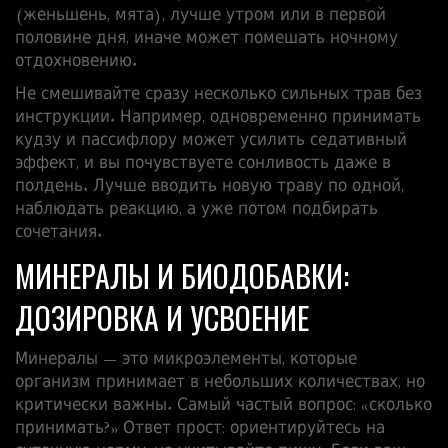
(женьшень, мята), лучше утром или в первой
половине дня, иначе может помешать ночному
отдохновению.
Не смешивайте сразу несколько сильных трав без
инструкции. Например, одновременно принимать
кудзу и пассифлору может усилить седативный
эффект, и вы почувствуете сонливость даже в
полдень. Лучше вводить новую траву по одной,
наблюдать реакцию, а уже потом подбирать
сочетания.
МИНЕРАЛЫ И БИОДОБАВКИ:
ДОЗИРОВКА И УСВОЕНИЕ
Минералы — это микроэлементы, которые
организм принимает в небольших количествах, но
критически важны. Самый частый вопрос: «сколько
принимать?» Ответ прост: ориентируйтесь на