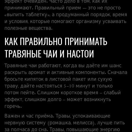
эффект очевиден. Часто дело в том, как их
принимают. Правильный прием — это не просто
«выпить таблетку», а продуманный порядок, время
и условия, которые помогают организму усваивать
полезные вещества.
КАК ПРАВИЛЬНО ПРИНИМАТЬ
ТРАВЯНЫЕ ЧАИ И НАСТОИ
Травяные чаи работают, когда вы даёте им шанс
раскрыть аромат и активные компоненты. Сначала
бросьте кипяток в листовой пакет или сухую
траву, дайте настояться 5–10 минут и только
потом пейте. Слишком короткое время – слабый
эффект, слишком долго – может возникнуть
горечь.
Важен и час приёма. Травы, успокаивающие
нервную систему (ромашка, мелисса), лучше пить
за полчаса до сна. Травы, повышающие энергию