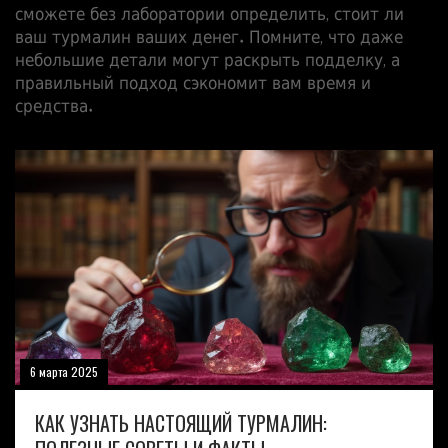
сможете без лаборатории определить, стоит ли
ваш турмалин ваших денег. Помните, что даже
небольшие детали могут раскрыть подделку, а
правильный подход сэкономит вам время и
средства.
6 марта 2025
КАК УЗНАТЬ НАСТОЯЩИЙ ТУРМАЛИН: