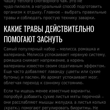
чашку теплого снотворного чая. Это не
чудо‑пилюля, а натуральный способ подготовить
организм к отдыху. Главное – выбрать правильные
травы и соблюдать простую технику заварки.
КАКИЕ ТРАВЫ ДЕЙСТВИТЕЛЬНО
ПОМОГАЮТ ЗАСНУТЬ
Самый популярный набор – мелисса, ромашка и
валериана. Мелисса успокаивает нервную систему,
ромашка снимает напряжение, а корень
валерианы известен своим седативным эффектом.
Еще часто добавляют лаванду (цветы или сухие
бутоны) и паслен. Их аромат успокаивает мозг,
облегчая переход к сонному состоянию.
Если ты ищешь менее известные варианты,
попробуй добавить сухие листья мяты перечной –
они расслабляют мышцы желудка, а листья колько
(кратк.) помогают регулировать биоритмы. Не