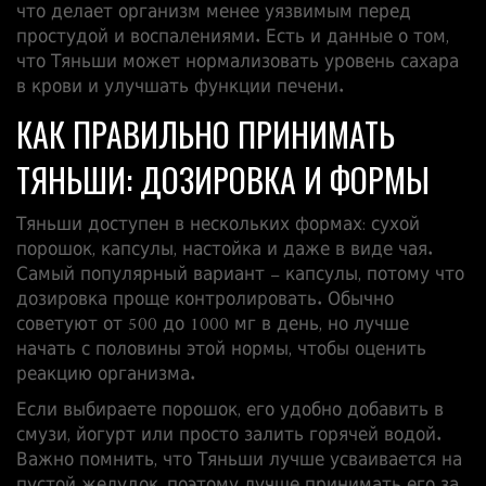
что делает организм менее уязвимым перед
простудой и воспалениями. Есть и данные о том,
что Тяньши может нормализовать уровень сахара
в крови и улучшать функции печени.
КАК ПРАВИЛЬНО ПРИНИМАТЬ
ТЯНЬШИ: ДОЗИРОВКА И ФОРМЫ
Тяньши доступен в нескольких формах: сухой
порошок, капсулы, настойка и даже в виде чая.
Самый популярный вариант – капсулы, потому что
дозировка проще контролировать. Обычно
советуют от 500 до 1000 мг в день, но лучше
начать с половины этой нормы, чтобы оценить
реакцию организма.
Если выбираете порошок, его удобно добавить в
смузи, йогурт или просто залить горячей водой.
Важно помнить, что Тяньши лучше усваивается на