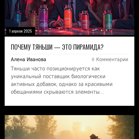
1 апреля 2025
ПОЧЕМУ ТЯНЬШИ — ЭТО ПИРАМИДА?
Алена Иванова
0 Комментарии
Тяньши часто позиционируется как
уникальный поставщик биологически
активных добавок, однако за красивыми
обещаниями скрываются элементы
пирамидальной структуры. Разбираемся, как
устроена их система, почему она вызывает
вопросы у экспертов, и стоит ли доверять
подобным предложениям. Мы также
рассмотрим, как отличить реальные