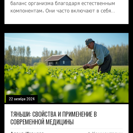
баланс организма благодаря естественным
компонентам. Они часто включают в себя
экстракты редких трав, которые способствуют
укреплению иммунитета и улучшают общее
самочувствие. В статье мы рассмотрим
основные преимущества использования этих
капсул, а также расскажем о возможных
способах их применения. Узнайте, как лучше
всего интегрировать эти капсулы в ваш образ
жизни для достижения максимального
эффекта.
22 октября 2024
ТЯНЬШИ: СВОЙСТВА И ПРИМЕНЕНИЕ В
СОВРЕМЕННОЙ МЕДИЦИНЫ