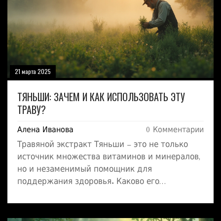
преимущества продукта от маркетинговых
ловушек.
21 марта 2025
ТЯНЬШИ: ЗАЧЕМ И КАК ИСПОЛЬЗОВАТЬ ЭТУ
ТРАВУ?
Алена Иванова
0 Комментарии
Травяной экстракт Тяньши – это не только
источник множества витаминов и минералов,
но и незаменимый помощник для
поддержания здоровья. Каково его
происхождение и как он помогает нашему
организму справляться с различными
проблемами? В этом статье мы погружаемся в