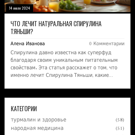
14 июля 2024
ЧТО ЛЕЧИТ НАТУРАЛЬНАЯ СПИРУЛИНА
ТЯНЬШИ?
Алена Иванова
0 Комментарии
Спирулина давно известна как суперфуд
благодаря своим уникальным питательным
свойствам. Эта статья расскажет о том, что
именно лечит Спирулина Тяньши, какие
полезные вещества она содержит, как
правильно ее употреблять и какие полезные
эффекты от нее можно ожидать. Также
предоставим несколько историй людей,
КАТЕГОРИИ
которые смогли улучшить свое здоровье
турмалин и здоровье
(58)
благодаря Спирулине Тяньши.
народная медицина
(51)