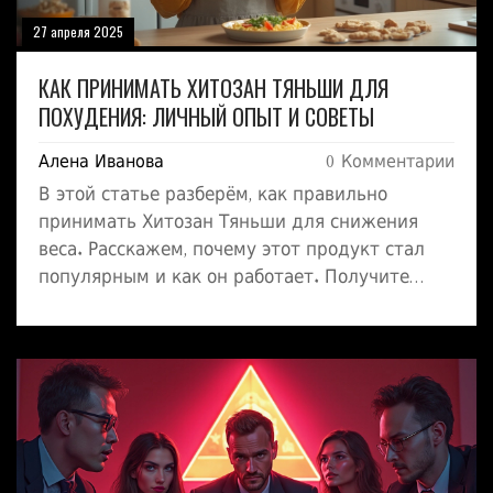
27 апреля 2025
КАК ПРИНИМАТЬ ХИТОЗАН ТЯНЬШИ ДЛЯ
ПОХУДЕНИЯ: ЛИЧНЫЙ ОПЫТ И СОВЕТЫ
Алена Иванова
0 Комментарии
В этой статье разберём, как правильно
принимать Хитозан Тяньши для снижения
веса. Расскажем, почему этот продукт стал
популярным и как он работает. Получите
простую инструкцию по приёму без сложной
науки. Узнайте, чего ожидать от курса и на
какие нюансы стоит обратить внимание.
Поделимся советами, как встроить Хитозан в
свою жизнь без лишнего стресса.