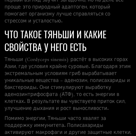
первый взгляд звучит загадочно, но на деле всё
проще: это природный адаптоген, который
помогает организму лучше справляться со
стрессом и усталостью.
ЧТО ТАКОЕ ТЯНЬШИ И КАКИЕ
СВОЙСТВА У НЕГО ЕСТЬ
Тяньши (Cordyceps sinensis) растёт в высоких горах
Азии, где условия крайне суровые. Благодаря этим
экстремальным условиям гриб вырабатывает
уникальные вещества – аденозин, полисахариды и
бакстероиды. Они стимулируют выработку
аденозинтрифосфата (АТФ), то есть энергии в
клетках. В результате вы чувствуете приток сил,
улучшение дыхания и рост выносливости.
Помимо энергии, Тяньши часто хвалят за
поддержку иммунитета. Полисахариды
активируют макрофаги и другие защитные клетки,