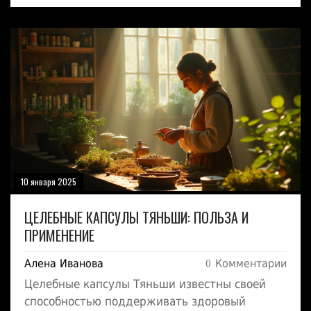
преимуществах. Также рассмотрим, как эту
траву можно применять и какие советы
помогут извлечь максимум пользы.
Надежные данные и интересные факты
делают эту информацию незаменимой для
каждого, кто интересуется натуральными
средствами.
10 января 2025
ЦЕЛЕБНЫЕ КАПСУЛЫ ТЯНЬШИ: ПОЛЬЗА И
ПРИМЕНЕНИЕ
Алена Иванова
0 Комментарии
Целебные капсулы Тяньши известны своей
способностью поддерживать здоровый