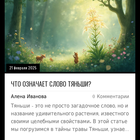
мир травы Тяньши, узнаем её полезные
свойства и способы применения. Немногие
знают об уникальных свойствах Тяньши и как
они могут быть полезны для вашего
здоровья. Поговорим о том, почему стоит
включить этот компонент в свой рацион.
21 февраля 2025
ЧТО ОЗНАЧАЕТ СЛОВО ТЯНЬШИ?
Алена Иванова
0 Комментарии
Тяньши - это не просто загадочное слово, но и
название удивительного растения, известного
своими целебными свойствами. В этой статье
мы погрузимся в тайны травы Тяньши, узнаем
о ее происхождении и основных