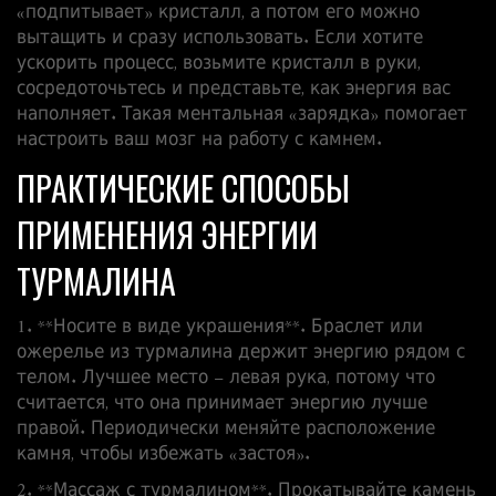
«подпитывает» кристалл, а потом его можно
вытащить и сразу использовать. Если хотите
ускорить процесс, возьмите кристалл в руки,
сосредоточьтесь и представьте, как энергия вас
наполняет. Такая ментальная «зарядка» помогает
настроить ваш мозг на работу с камнем.
ПРАКТИЧЕСКИЕ СПОСОБЫ
ПРИМЕНЕНИЯ ЭНЕРГИИ
ТУРМАЛИНА
1. **Носите в виде украшения**. Браслет или
ожерелье из турмалина держит энергию рядом с
телом. Лучшее место – левая рука, потому что
считается, что она принимает энергию лучше
правой. Периодически меняйте расположение
камня, чтобы избежать «застоя».
2. **Массаж с турмалином**. Прокатывайте камень