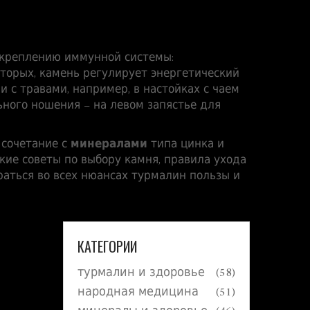
 укреплению иммунной системы:
торых, камень регулирует энергетический
и с травами, например, в настойках с чаем
ного ношения – на левом запястье для
 сочетание с
минералами
типа цинка и
кие советы по выбору камня, правила ухода
раться во всех нюансах турмалин пользы и
КАТЕГОРИИ
турмалин и здоровье
(58)
народная медицина
(51)