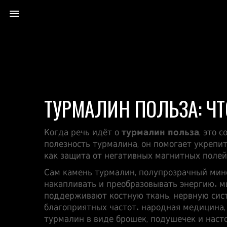
ТУРМАЛИН ПОЛЬЗА: ЧТ
Когда речь идёт о
турмалин польза
,
это с
полезность турмалина
, он помогает укрепи
как защита от негативных магнитных полей
Сам камень
турмалин
,
полупрозрачный мине
накапливать и преобразовывать энергию.
м
поддерживают костную ткань, нервную сист
благоприятных частот.
народная медицина
турмалин в виде брошек, подушечек и наст