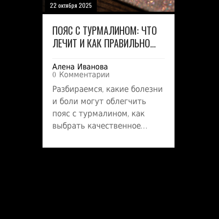
22 октября 2025
ПОЯС С ТУРМАЛИНОМ: ЧТО
ЛЕЧИТ И КАК ПРАВИЛЬНО
ПОЛЬЗОВАТЬСЯ
Алена Иванова
0 Комментарии
Разбираемся, какие болезни
и боли могут облегчить
пояс с турмалином, как
выбрать качественное
изделие и правильно им
пользоваться.
Практические советы и
ответы на частые вопросы.