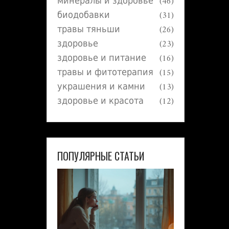
минералы и здоровье
(46)
биодобавки
(31)
травы тяньши
(26)
здоровье
(23)
здоровье и питание
(16)
травы и фитотерапия
(15)
украшения и камни
(13)
здоровье и красота
(12)
ПОПУЛЯРНЫЕ СТАТЬИ