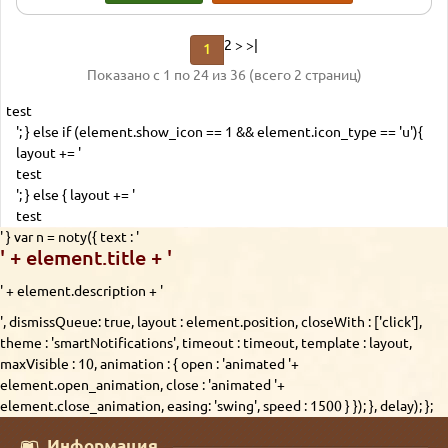
2
>
>|
1
Показано с 1 по 24 из 36 (всего 2 страниц)
test
'; } else if (element.show_icon == 1 && element.icon_type == 'u'){
layout += '
test
'; } else { layout += '
test
' } var n = noty({ text : '
' + element.title + '
' + element.description + '
', dismissQueue: true, layout : element.position, closeWith : ['click'],
theme : 'smartNotifications', timeout : timeout, template : layout,
maxVisible : 10, animation : { open : 'animated '+
element.open_animation, close : 'animated '+
element.close_animation, easing: 'swing', speed : 1500 } }); }, delay); };
Информация