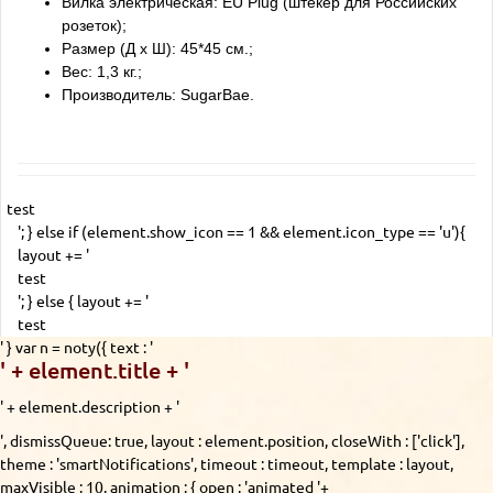
Вилка электрическая: EU Plug (штекер для Российских
розеток);
Размер (Д x Ш): 45*45 см.;
Вес: 1,3 кг.;
Производитель: SugarBae.
test
'; } else if (element.show_icon == 1 && element.icon_type == 'u'){
layout += '
test
'; } else { layout += '
test
' } var n = noty({ text : '
' + element.title + '
' + element.description + '
', dismissQueue: true, layout : element.position, closeWith : ['click'],
theme : 'smartNotifications', timeout : timeout, template : layout,
maxVisible : 10, animation : { open : 'animated '+