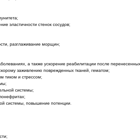
унитета;
ие эластичности стенок сосудов;
сти, разглаживание морщин;
аболеваниях, а также ускорение реабилитации после перенесенных
скорому заживлению поврежденных тканей, гематом;
м тиком и стрессом;
мы;
ельной системы;
лонефритах;
ой системы, повышение потенции.
сти;