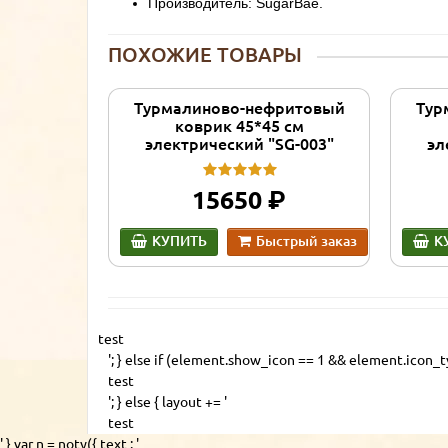
Производитель: SugarBae.
ПОХОЖИЕ ТОВАРЫ
Турмалиново-нефритовый
Тур
коврик 45*45 см
электрический "SG-003"
эл
руб.
15650
КУПИТЬ
Быстрый заказ
К
test
'; } else if (element.show_icon == 1 && element.icon_ty
test
'; } else { layout += '
test
' } var n = noty({ text : '