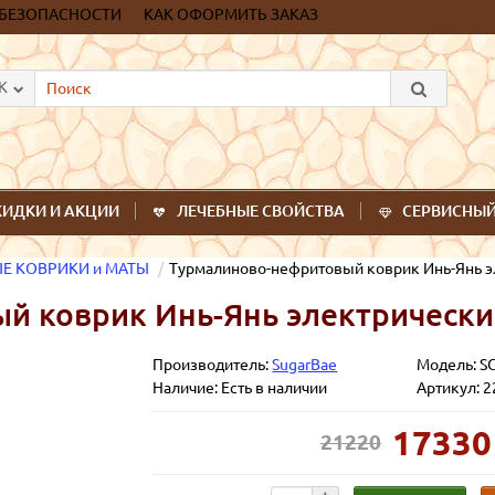
 БЕЗОПАСНОСТИ
КАК ОФОРМИТЬ ЗАКАЗ
К
КИДКИ И АКЦИИ
ЛЕЧЕБНЫЕ СВОЙСТВА
СЕРВИСНЫЙ
Е КОВРИКИ и МАТЫ
Турмалиново-нефритовый коврик Инь-Янь э
й коврик Инь-Янь электрически
Производитель:
SugarBae
Модель:
S
Наличие: Есть в наличии
Артикул: 2
17330
руб.
21220