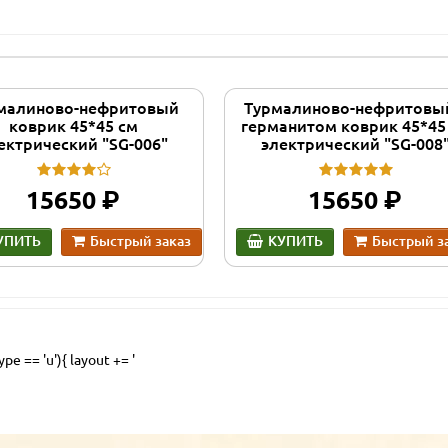
малиново-нефритовый
Турмалиново-нефритовый
коврик 45*45 см
германитом коврик 45*45
ектрический "SG-006"
электрический "SG-008
руб.
руб.
15650
15650
УПИТЬ
Быстрый заказ
КУПИТЬ
Быстрый з
pe == 'u'){ layout += '