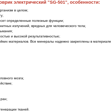
врик электрический "SG-501", особенности:
рганизм в целом;
гу;
несет определенные полезные функции;
итных излучений, вредных для человеческого тела;
выкания;
остью и высокой результативностью;
ойких материалов. Все минералы надежно закреплены в материале
;
ловного мозга;
йствие;
 ран;
генерации тканей.