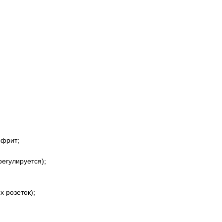
ефрит;
регулируется);
х розеток);