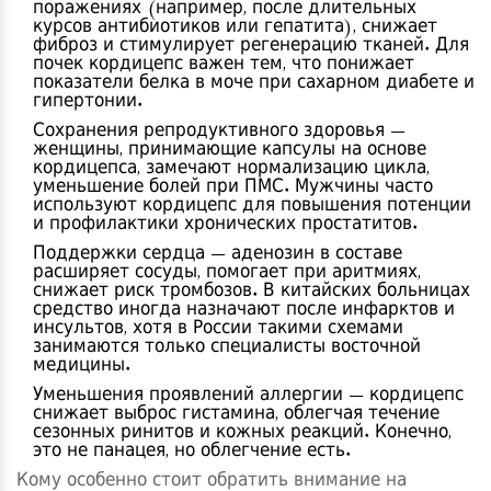
поражениях (например, после длительных
курсов антибиотиков или гепатита), снижает
фиброз и стимулирует регенерацию тканей. Для
почек кордицепс важен тем, что понижает
показатели белка в моче при сахарном диабете и
гипертонии.
Сохранения репродуктивного здоровья —
женщины, принимающие капсулы на основе
кордицепса, замечают нормализацию цикла,
уменьшение болей при ПМС. Мужчины часто
используют кордицепс для повышения потенции
и профилактики хронических простатитов.
Поддержки сердца — аденозин в составе
расширяет сосуды, помогает при аритмиях,
снижает риск тромбозов. В китайских больницах
средство иногда назначают после инфарктов и
инсультов, хотя в России такими схемами
занимаются только специалисты восточной
медицины.
Уменьшения проявлений аллергии — кордицепс
снижает выброс гистамина, облегчая течение
сезонных ринитов и кожных реакций. Конечно,
это не панацея, но облегчение есть.
Кому особенно стоит обратить внимание на