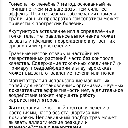
Гомеопатия
лечебный метод, основанный на
принципе «чем меньше дозы, тем сильнее
эффект»
. При серьёзных заболеваниях замена
традиционных препаратов гомеопатией может
привести к прогрессии болезни.
Акупунктура
вставление игл в определённые
точки тела
. Неправильное выполнение может
вызвать инфекцию, повреждение внутренних
органов или кровотечение.
Травяные настои
отвары и настойки из
лекарственных растений, часто без контроля
качества
. Содержание токсичных соединений (к
примеру, псевдоэйфедрин в элеутерококке)
может вызвать отравление печени или почек.
Магнитотерапия
использование магнитных
полей для «восстановления» организма
. Научных
доказательств эффективности нет, а длительное
воздействие может нарушить работу
кардиостимуляторов.
Фитотерапия
целостный подход к лечению
растениями, часто без стандартизации
дозировки
. Неправильный подбор трав может
вызвать аллергические реакции и
взаимодействия с лекарствами.