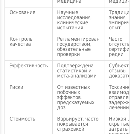
медицина
медицина
Основание
Научные
Традицио
исследования,
знания,
клинические
эмпириче
испытания
опыт
Контроль
Регламентирован
Часто
качества
государством,
отсутствуе
обязательные
сертифик
проверки
редки
Эффективность
Подтверждена
Субъекти
статистикой и
отзывы, м
мета‑анализами
доказател
Риски
От известных
Токсичнос
побочных
взаимодей
эффектов,
отравлени
предсказуемых
задержки
доз
лечении
Стоимость
Варьирует, часто
Низкая це
покрывается
скрытые
страховкой
затраты п