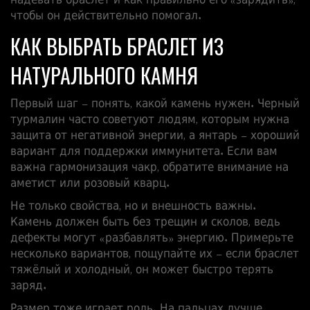
надевать браслет и как правильно его «зарядить»,
чтобы он действительно помогал.
КАК ВЫБРАТЬ БРАСЛЕТ ИЗ
НАТУРАЛЬНОГО КАМНЯ
Первый шаг – понять, какой камень нужен. Черный
турмалин часто советуют людям, которым нужна
защита от негативной энергии, а янтарь – хороший
вариант для поддержки иммунитета. Если вам
важна гармонизация чакр, обратите внимание на
аметист или розовый кварц.
Не только свойства, но и внешность важны.
Камень должен быть без трещин и сколов, ведь
дефекты могут «разбавлять» энергию. Примерьте
несколько вариантов, пощупайте их – если браслет
тяжёлый и холодный, он может быстро терять
заряд.
Размер тоже играет роль. На пальцах лучше