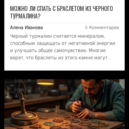
МОЖНО ЛИ СПАТЬ С БРАСЛЕТОМ ИЗ ЧЕРНОГО
ТУРМАЛИНА?
Алена Иванова
0 Комментарии
Черный турмалин считается минералом,
способным защищать от негативной энергии
и улучшать общее самочувствие. Многие
верят, что браслеты из этого камня могут
положительно влиять на сон, помогая снять
стресс и успокоиться перед сном. Однако,
стоит учитывать некоторые нюансы, как,
например, комфорт во время сна и
возможные аллергические реакции. Статья
расскажет, какие преимущества может дать
ношение браслета из черного турмалина во
время сна и на что обратить внимание при
его использовании.