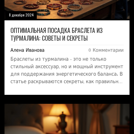
8 декабря 2024
ОПТИМАЛЬНАЯ ПОСАДКА БРАСЛЕТА ИЗ
ТУРМАЛИНА: СОВЕТЫ И СЕКРЕТЫ
Алена Иванова
0 Комментарии
Браслеты из турмалина - это не только
стильный аксессуар, но и мощный инструмент
для поддержания энергетического баланса. В
статье раскрываются секреты, как правильно
выбрать размер браслета из камней, чтобы он
выглядел эффектно и выполнял свои
функции. Вы узнаете, какие особенности
стоит учитывать при выборе турмалина и
какие способы применяются для его ношения.
Настройтесь на получение полезных советов