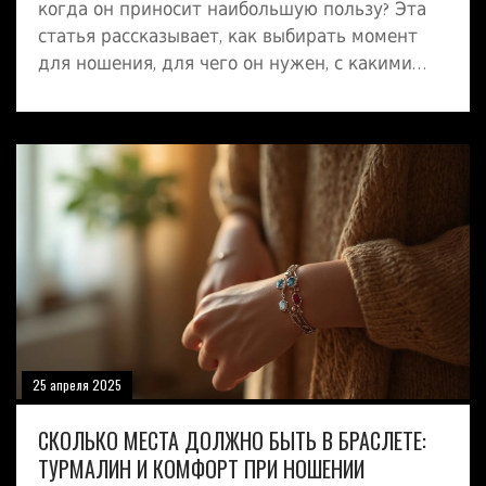
когда он приносит наибольшую пользу? Эта
статья рассказывает, как выбирать момент
для ношения, для чего он нужен, с какими
ситуациями справляется лучше всего и как
получить от камня максимум пользы. Здесь
минимум теории и максимум практических
советов на каждый день. Если вы не уверены,
когда надеть такой браслет, вы найдете
чёткие ответы. Будет интересно даже тем,
кто только начинает знакомство с
турмалином.
25 апреля 2025
СКОЛЬКО МЕСТА ДОЛЖНО БЫТЬ В БРАСЛЕТЕ:
ТУРМАЛИН И КОМФОРТ ПРИ НОШЕНИИ