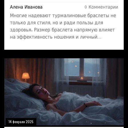
Алена Иванова
0 Комментарии
Многие надевают турмалиновые браслеты не
только для стиля, но и ради пользы для
здоровья. Размер браслета напрямую влияет
на эффективность ношения и личный
комфорт. В этой статье подробно
разбирается, сколько места должно
оставаться между рукой и браслетом, чтобы
получить максимум от турмалина. Делюсь
настоящими советами, как выбрать размер и
на что обратить внимание, чтобы браслет не
давил и не болтался. Советы подойдут для
любых типов турмалиновых украшений,
чтобы сделать носку максимально приятной.
14 февраля 2025