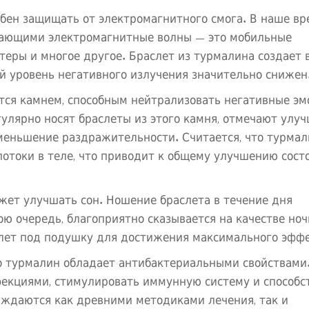
бен защищать от электромагнитного смога. В наше в
чающими электромагнитные волны — это мобильные
теры и многое другое. Браслет из турмалина создает 
й уровень негативного излучения значительно снижен
тся камнем, способным нейтрализовать негативные эм
улярно носят браслеты из этого камня, отмечают улу
меньшение раздражительности. Считается, что турма
потоки в теле, что приводит к общему улучшению сост
жет улучшать сон. Ношение браслета в течение дня
вою очередь, благоприятно сказывается на качестве ноч
лет под подушку для достижения максимального эффе
о турмалин обладает антибактериальными свойствами
фекциями, стимулировать иммунную систему и способс
рждаются как древними методиками лечения, так и