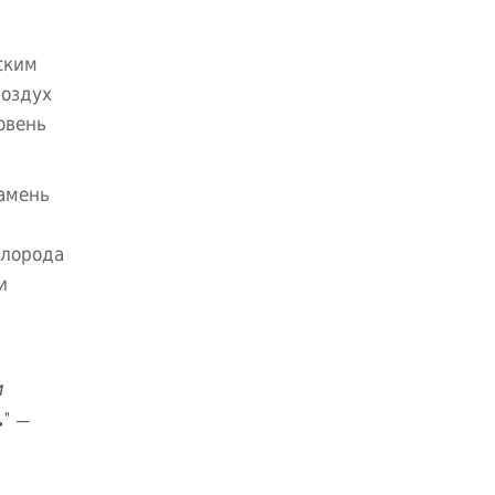
ским
воздух
овень
камень
слорода
и
и
" —