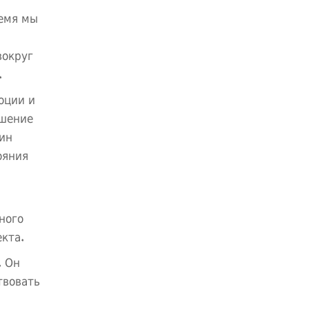
ремя мы
вокруг
.
оции и
чшение
лин
ояния
ного
кта.
. Он
твовать