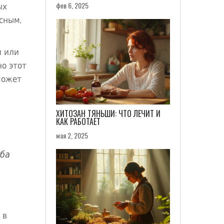
фев 6, 2025
ых
сным,
и или
о этот
может
ХИТОЗАН ТЯНЬШИ: ЧТО ЛЕЧИТ И
КАК РАБОТАЕТ
мая 2, 2025
жба
 в