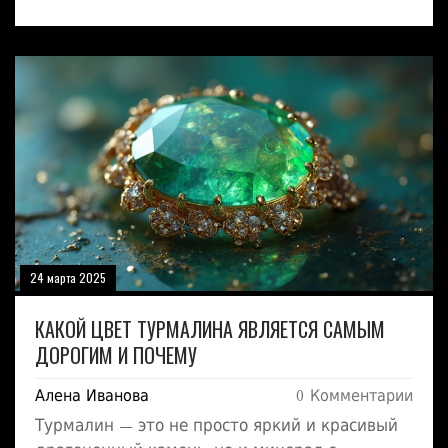
турмалины предлагаются в широкой палитре,
и знание их характеристик поможет выбрать
подходящий для лечения. В статье
обсуждаются разновидности цвета
турмалина и его целительные возможности.
Изучите советы по выбору и уходу за этим
удивительным камнем. Также узнайте, как
использовать турмалин для улучшения
самочувствия.
24 марта 2025
КАКОЙ ЦВЕТ ТУРМАЛИНА ЯВЛЯЕТСЯ САМЫМ
ДОРОГИМ И ПОЧЕМУ
Алена Иванова
0 Комментарии
Турмалин — это не просто яркий и красивый