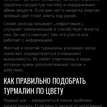
сердечно‑сосудистую систему и поддерживает
обмен веществ. Если вам часто нехватка энергии,
зелёный цвет стоит иметь под рукой.
Синий (иногда называют «нефритовым»)
улучшает коммуникацию и способствует ясности
ума. Он часто советуют тем, кто учится или
работает с информацией.
Желтый и золотой турмалины усиливают волю,
помогают сосредоточиться и повышают
выносливость. Их любят спортсмены и люди,
которым нужен дополнительный толчок к
действию.
КАК ПРАВИЛЬНО ПОДОБРАТЬ
ТУРМАЛИН ПО ЦВЕТУ
Первый шаг – определиться, какую проблему
хотите решить. Если речь о защите от негативных