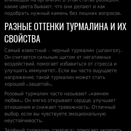
влияющей на организм. В этой статье разберём,
какие цвета бывают, что они делают и как
подобрать нужный камень без лишних вопросов.
РАЗНЫЕ ОТТЕНКИ ТУРМАЛИНА И ИХ
СВОЙСТВА
Самый известный – черный турмалин (шпангол).
Он считается сильным щитом от негативных
воздействий, помогает избавиться от стресса и
улучшить иммунитет. Если вы часто ощущаете
напряжение, такой турмалин может стать
хорошей «защитой».
Розовый турмалин часто называют «камнем
любви». Он мягко открывает сердце, улучшает
отношения и снижает тревожность. Отличный
выбор, если вы чувствуете эмоциональную
неустойчивость.
Зелёный турмалин (смарагд) помогает укрепить