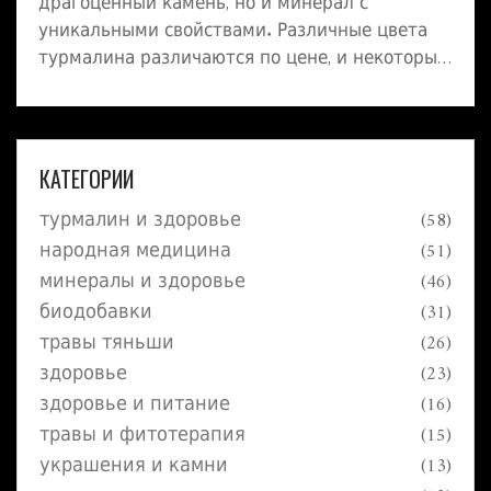
драгоценный камень, но и минерал с
уникальными свойствами. Различные цвета
турмалина различаются по цене, и некоторые
из них по-настоящему ценны. В этой статье
мы расскажем, какой цвет турмалина
является самым дорогим и почему он столь
высоко оценивается. Узнаете, какие факторы
КАТЕГОРИИ
делают турмалин редким и как его
турмалин и здоровье
(58)
правильно применять.
народная медицина
(51)
минералы и здоровье
(46)
биодобавки
(31)
травы тяньши
(26)
здоровье
(23)
здоровье и питание
(16)
травы и фитотерапия
(15)
украшения и камни
(13)