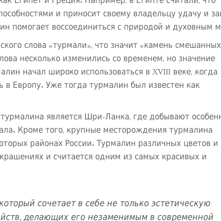
ак Египет и Греция. Например, в Египте считали, что
особностями и приносит своему владельцу удачу и з
алин помогает воссоединиться с природой и духовным 
ского слова «турмали», что значит «камень смешанных
лова несколько изменились со временем, но значение
лин начал широко использоваться в XVIII веке, когда
 в Европу. Уже тогда турмалин был известен как
турмалина является Шри-Ланка, где добывают особен
ала. Кроме того, крупные месторождения турмалина
которых районах России. Турмалин различных цветов и
украшениях и считается одним из самых красивых и
который сочетает в себе не только эстетическую
войств, делающих его незаменимым в современной