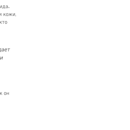
ида.
и кожи,
кто
дает
 и
к он