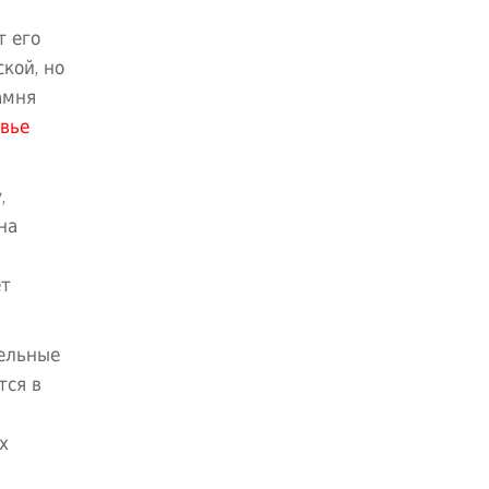
т его
кой, но
амня
вье
,
на
ет
тельные
тся в
х