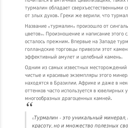
почитался в античных цивилизациях, таких к
турмалин обладает сверхъестественными сп
от злых духов. Греки же верили, что турм
Название «турмалин» произошло от сингаль
цветов». Произношение и написание этого с
осталось прежним. Впервые на Западе турма
голландские торговцы привезли этот камень
эффективный амулет и целебный камень.
Одним из самых известных месторождений 
чистые и красивые экземпляры этого минер
находятся в Бразилии, Африке и даже в не
оттенков часто используется в ювелирных 
многообразных драгоценных камней.
«Турмалин - это уникальный минерал, 
красоту, но и множество полезных с