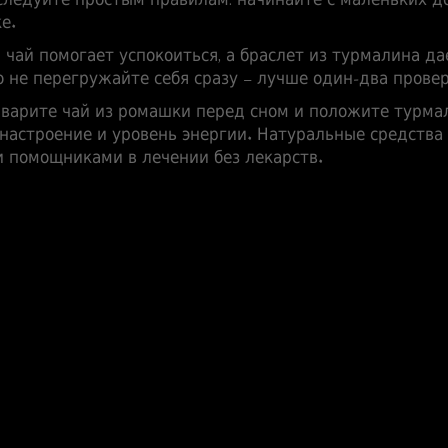
 следуйте простым правилам: начинайте с маленьких д
е.
й чай помогает успокоиться, а браслет из турмалина д
о не перегружайте себя сразу – лучше один‑два провер
заварите чай из ромашки перед сном и положите турма
 настроение и уровень энергии. Натуральные средства
 помощниками в лечении без лекарств.