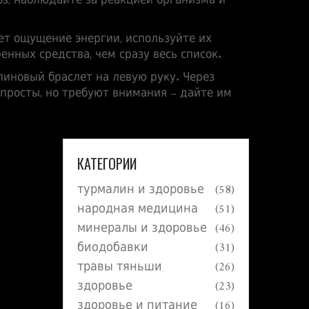
оз, наблюдайте за реакцией организма и
ает ощущение энергии, используйте их
енных средства, чем сразу весь список.
линовый браслет на левую руку. Через
 просты, но требуют внимания – дайте им
КАТЕГОРИИ
турмалин и здоровье
(58)
народная медицина
(51)
минералы и здоровье
(46)
биодобавки
(31)
травы тяньши
(26)
здоровье
(23)
здоровье и питание
(16)