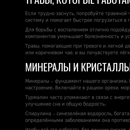
Если трудно заснуть, попробуйте травяной
систему и помогает быстрее погрузиться в 
Для борьбы с воспалением отлично подойду
компонентов уменьшает болезненность и ус
Травы, помогающие при тревоге и легкой д
или коричневом чае, и вы почувствуете лёг
МИНЕРАЛЫ И КРИСТАЛЛЫ
Минералы – фундамент нашего организма. Ц
настроение. Включайте в рацион орехи, мо
Турмалин часто упоминают в связи с энерг
улучшение сна и общую бодрость.
Спирулина – синезелёная водоросль, богата
определёнными заболеваниями она противо