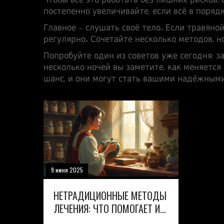
Чтобы всё это работать без лишних рисков,
постепенно увеличивайте, если всё в порядк
Главное – слушать своё тело. Если травяно
регулярно. Сочетайте несколько методов, н
Попробуйте один из советов уже сегодня: 
несколько ночей вы заметите, как меняется
шанс, и они могут стать вашими надёжными
9 июня 2025
НЕТРАДИЦИОННЫЕ МЕТОДЫ
ЛЕЧЕНИЯ: ЧТО ПОМОГАЕТ И
КАК ВЫБРАТЬ