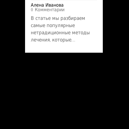
Алена Иванова
0 Комментарии
В статье мы разбираем
самые популярные
нетрадиционные методы
лечения, которые
используют вместо или
вместе с лекарствами.
Расскажем, как работает
фитотерапия, почему
многие выбирают
акупунктуру, что можно
узнать о лечении
движением и медитациями.
Поделимся интересными
фактами о древних
техниках и дадим
практические советы для