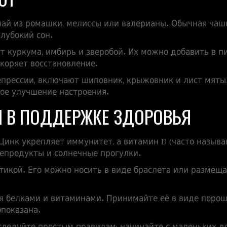
 чай из ромашки, мелиссы или валерианы. Обычная чаш
глубокий сон.
т куркума, имбирь и зверобой. Их можно добавить в п
коряет восстановление.
епрессии, включают шиповник, крыжовник и лист мяты.
кое улучшение настроения.
 В ПОДДЕРЖКЕ ЗДОРОВЬЯ
инк укрепляет иммунитет, а витамин D (часто назыв
репродукты и солнечные прогулки.
етикой. Его можно носить в виде браслета или размещ
я белками и витаминами. Принимайте её в виде порошк
показана.