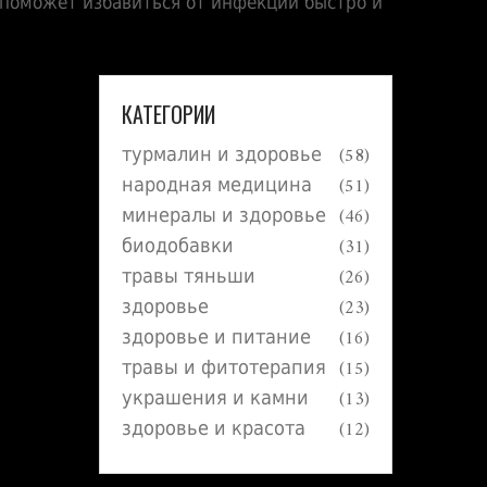
поможет избавиться от инфекции быстро и
КАТЕГОРИИ
турмалин и здоровье
(58)
народная медицина
(51)
минералы и здоровье
(46)
биодобавки
(31)
травы тяньши
(26)
здоровье
(23)
здоровье и питание
(16)
травы и фитотерапия
(15)
украшения и камни
(13)
здоровье и красота
(12)