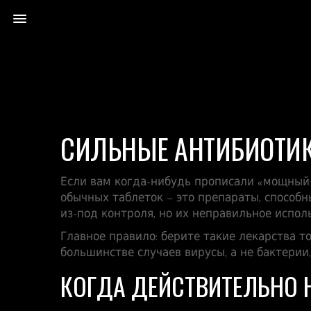
СИЛЬНЫЕ АНТИБИОТИКИ
Если вам когда‑нибудь прописали «мощный» 
обычных таблеток – это препараты, способ
из‑под контроля, но их неправильное испо
Главное правило: берите такие лекарства т
большинстве случаев вирусы, а не бактерии
КОГДА ДЕЙСТВИТЕЛЬНО 