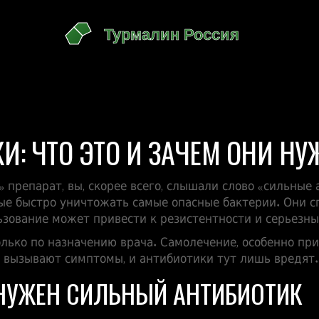
: ЧТО ЭТО И ЗАЧЕМ ОНИ Н
препарат, вы, скорее всего, слышали слово «сильные 
ные быстро уничтожать самые опасные бактерии. Они 
льзование может привести к резистентности и серьезн
олько по назначению врача. Самолечение, особенно при
, вызывают симптомы, и антибиотики тут лишь вредят.
НУЖЕН СИЛЬНЫЙ АНТИБИОТИК