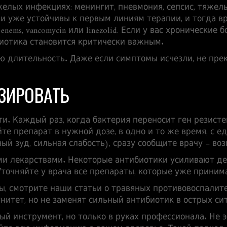
елых инфекциях: менингит, пневмония, сепсис, тяжел
ии уже устойчивы к первым линиям терапии, и тогда в
enems, vancomycin или linezolid. Если у вас хронически
иотика становится критически важным.
ю длительность. Даже если симптомы исчезли, не пре
ЗИРОВАТЬ
и. Каждый раз, когда бактерия переносит ген резистен
е препарат в нужной дозе, в одно и то же время, с едо
й зуд, сильная слабость), сразу сообщите врачу – во
ми лекарствами. Некоторые антибиотики усиливают де
точняйте у врача все препараты, которые уже принима
, смотрите наши статьи о травяных противовоспалите
итет, но не заменят сильный антибиотик в острых си
ый инструмент, но только в руках профессионала. Не 