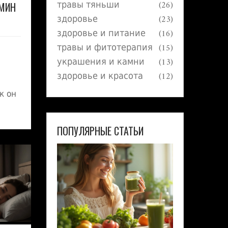
травы тяньши
(26)
ЬМИН
здоровье
(23)
ЗЕН
здоровье и питание
(16)
травы и фитотерапия
(15)
украшения и камни
(13)
здоровье и красота
(12)
к он
 и
ПОПУЛЯРНЫЕ СТАТЬИ
овья