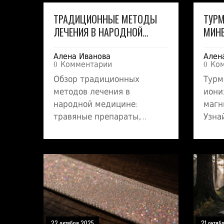
ТРАДИЦИОННЫЕ МЕТОДЫ
ТУРМ
ЛЕЧЕНИЯ В НАРОДНОЙ
МИНЕ
МЕДИЦИНЕ: ОБЗОР ПРАКТИК
ЗДО
Алена Иванова
Ален
0 Комментарии
0 Ко
Обзор традиционных
Турм
методов лечения в
иони
народной медицине:
магн
травяные препараты,
Узнай
гомеопатия, ароматерапия,
возд
баночная терапия и ванны.
имму
Практические советы, риски
прав
и рекомендации по выбору.
повс
22 октября 2025
21 октяб