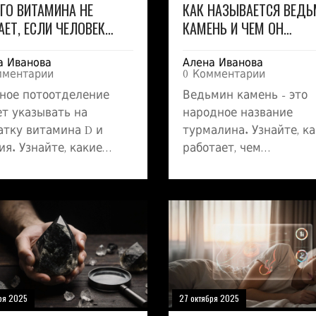
ГО ВИТАМИНА НЕ
КАК НАЗЫВАЕТСЯ ВЕД
АЕТ, ЕСЛИ ЧЕЛОВЕК
КАМЕНЬ И ЧЕМ ОН
НО ПОТЕЕТ?
ДЕЙСТВИТЕЛЬНО ПОЛЕ
а Иванова
Алена Иванова
мментарии
0 Комментарии
ное потоотделение
Ведьмин камень - это
т указывать на
народное название
атку витамина D и
турмалина. Узнайте, ка
ия. Узнайте, какие
работает, чем
мины и минералы
действительно полезен
олнять, чтобы снизить
как правильно его
ивость и улучшить
использовать для здор
е состояние.
без обмана и мифов.
ря 2025
27 октября 2025