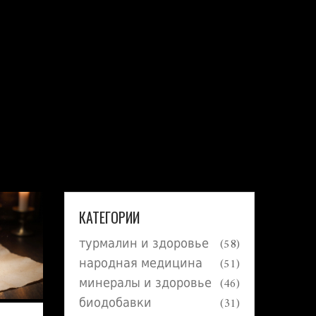
КАТЕГОРИИ
турмалин и здоровье
(58)
народная медицина
(51)
минералы и здоровье
(46)
биодобавки
(31)