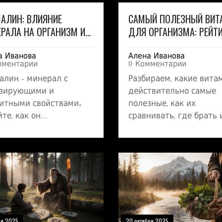
АЛИН: ВЛИЯНИЕ
САМЫЙ ПОЛЕЗНЫЙ ВИТ
РАЛА НА ОРГАНИЗМ И
ДЛЯ ОРГАНИЗМА: РЕЙТИ
РОВЬЕ
СВОЙСТВА И КАК ВЫБИ
а Иванова
Алена Иванова
мментарии
0 Комментарии
алин - минерал с
Разбираем, какие вита
зирующими и
действительно самые
итными свойствами.
полезные, как их
те, как он
сравнивать, где брать 
ействует на кровь,
какие ошибки часто д
нитет, сон и как
при выборе добавок.
ильно использовать в
едневной жизни.
ря 2025
20 октября 2025