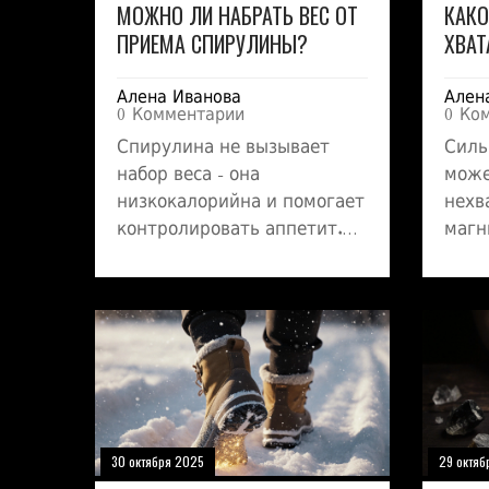
МОЖНО ЛИ НАБРАТЬ ВЕС ОТ
КАКО
ПРИЕМА СПИРУЛИНЫ?
ХВАТ
СИЛЬ
Алена Иванова
Ален
0 Комментарии
0 Ко
Спирулина не вызывает
Силь
набор веса - она
може
низкокалорийна и помогает
нехв
контролировать аппетит.
магн
Но если добавка содержит
вита
сахар или вы едите больше,
восп
вес может расти. Важно
потл
выбирать чистую
обще
спирулину и сочетать её с
правильным питанием.
30 октября 2025
29 октяб