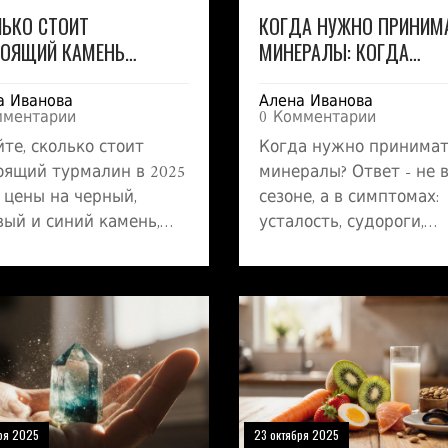
ЬКО СТОИТ
КОГДА НУЖНО ПРИНИМ
ТОЯЩИЙ КАМЕНЬ
МИНЕРАЛЫ: КОГДА
АЛИН: ЦЕНЫ НА
ОРГАНИЗМ ТРЕБУЕТ
а Иванова
Алена Иванова
РАЛЬНЫЙ ТУРМАЛИН В
ПОДДЕРЖКИ
мментарии
0 Комментарии
 ГОДУ
йте, сколько стоит
Когда нужно принима
оящий турмалин в 2025
минералы? Ответ - не 
: цены на черный,
сезоне, а в симптомах:
вый и синий камень,
усталость, судороги,
отличить подделку, где
выпадение волос, трев
пать и стоит ли его
Минералы - это фунда
ь как вложение. Все -
здоровья, а не добавка
лишней воды.
случай, если «вдруг».
Узнайте, когда ваш
организм требует
поддержки.
ря 2025
23 октября 2025