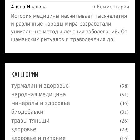
Алена Иванова
0 Комментарии
История медицины насчитывает тысячелетия,
и различные народы мира разработали
уникальные методы лечения заболеваний. От
шаманских ритуалов и траволечения до
китайской акупунктуры и индийской
Аюрведы, эти древние практики до сих пор
оказывают влияние на современную
медицину. Рассматриваем наследие культур
КАТЕГОРИИ
и их вклад в здравоохранение.
турмалин и здоровье
(58)
народная медицина
(51)
минералы и здоровье
(46)
биодобавки
(31)
травы тяньши
(26)
здоровье
(23)
здоровье и питание
(16)