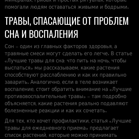
минералах, грибах и простых ритуалах, которые
помогали людям оставаться живыми и бодрыми.
ТРАВЫ, СПАСАЮЩИЕ ОТ ПРОБЛЕМ
СНА И ВОСПАЛЕНИЯ
Сон – один из главных факторов здоровья, а
травяные смеси могут сделать его легче. В статье
«Лучшие травы для сна: что пить на ночь, чтобы
выспаться» мы рассказываем, какие растения
способствуют расслаблению и как их правильно
заварить. Аналогично, если в теле возникает
воспаление, стоит обратить внимание на «Лучшие
противовоспалительные травы» – там подробно
объясняется, какие растения реально подавляют
болезненные реакции и как их сочетать.
Для тех, кто хочет профилактики, статья «Лучшие
травы для ежедневного приема» предлагает
список растений, которые можно принимать