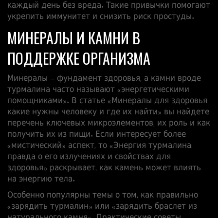
каждый день без вреда. Такие привычки помогают
укрепить иммунитет и снизить риск простуды.
МИНЕРАЛЫ И КАМНИ В
ПОДДЕРЖКЕ ОРГАНИЗМА
Минералы – фундамент здоровья, а камни вроде
турмалина часто называют «энергетическими
помощниками». В статье «Минералы для здоровья:
какие нужны человеку и где их найти» вы найдете
перечень ключевых микроэлементов, их роль и как
получить их из пищи. Если интересует более
«мистический» аспект, то «Энергия турмалина:
правда о его излучениях и свойствах для
здоровья» раскрывает, как камень может влиять
на энергию тела.
Особенно популярны темы о том, как правильно
«зарядить турмалин» или «зарядить браслет из