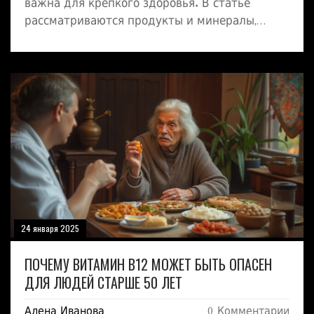
важна для крепкого здоровья. В статье
рассматриваются продукты и минералы,
которые способствуют восстановлению и
укреплению хрящей. Примечательные факты
о влиянии различных минералов на здоровье
суставов раскрываются в деталях. Также
даются советы по ведению образа жизни,
который поддерживает здоровье суставов.
Читатели найдут полезные рекомендации по
добавлению нужных элементов в
повседневный рацион.
24 января 2025
ПОЧЕМУ ВИТАМИН B12 МОЖЕТ БЫТЬ ОПАСЕН
ДЛЯ ЛЮДЕЙ СТАРШЕ 50 ЛЕТ
Алена Иванова
0 Комментарии