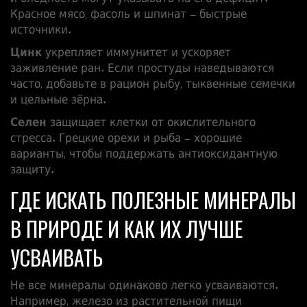
Красное мясо, фасоль и шпинат – быстрые
источники.
Цинк
укрепляет иммунитет и ускоряет
заживление ран. Если простуды наведываются
часто, добавьте в рацион рыбу, тыквенные семечки
и цельные зёрна.
Селен
защищает клетки от окислительного
стресса. Грецкие орехи и рыба – хорошие
варианты, чтобы поддержать антиоксидантную
защиту.
ГДЕ ИСКАТЬ ПОЛЕЗНЫЕ МИНЕРАЛЫ
В ПРИРОДЕ И КАК ИХ ЛУЧШЕ
УСВАИВАТЬ
Не все минералы одинаково легко усваиваются.
Например, железо из растительной пищи