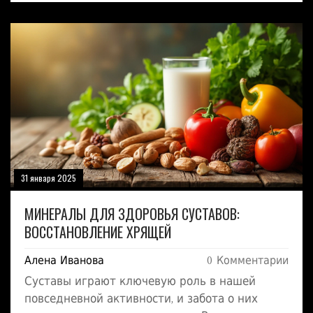
важнейшие минералы и их влияние на
здоровье, а также приводятся советы по их
приему. Если вы пытаетесь улучшить свой
рацион, здесь найдутся простые и полезные
рекомендации.
31 января 2025
МИНЕРАЛЫ ДЛЯ ЗДОРОВЬЯ СУСТАВОВ:
ВОССТАНОВЛЕНИЕ ХРЯЩЕЙ
Алена Иванова
0 Комментарии
Суставы играют ключевую роль в нашей
повседневной активности, и забота о них