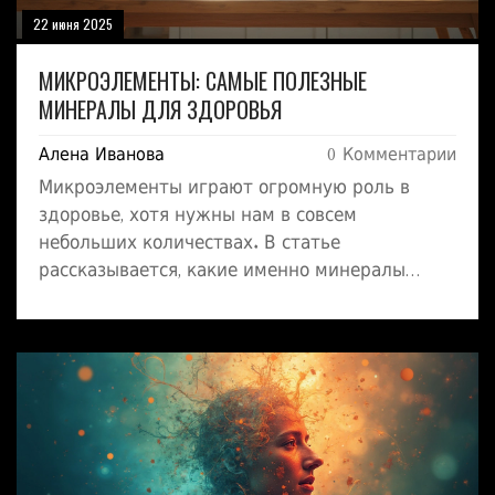
22 июня 2025
МИКРОЭЛЕМЕНТЫ: САМЫЕ ПОЛЕЗНЫЕ
МИНЕРАЛЫ ДЛЯ ЗДОРОВЬЯ
Алена Иванова
0 Комментарии
Микроэлементы играют огромную роль в
здоровье, хотя нужны нам в совсем
небольших количествах. В статье
рассказывается, какие именно минералы
самые важные для организма и за что они
отвечают. Вы узнаете, как дефицит этих
веществ сказывается на самочувствии и где
их найти в обычной еде. Всё максимально
просто и по делу: актуальные советы,
примеры и небольшой разбор популярных
мифов. Будет полезно тем, кто хочет
заботиться о себе без сложностей.