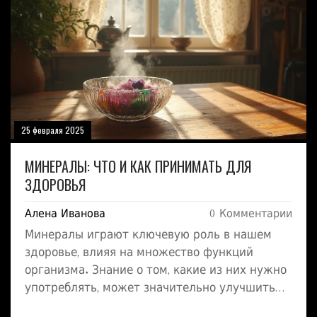
избегать, чтобы ваш организм получал
максимальную пользу от витамина Д. Также
рассмотрим полезные советы и факты о том,
как правильно принимать этот витамин.
25 февраля 2025
МИНЕРАЛЫ: ЧТО И КАК ПРИНИМАТЬ ДЛЯ
ЗДОРОВЬЯ
Алена Иванова
0 Комментарии
Минералы играют ключевую роль в нашем
здоровье, влияя на множество функций
организма. Знание о том, какие из них нужно
употреблять, может значительно улучшить
самочувствие. В статье обсуждаются