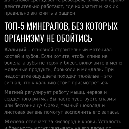
до пенсионера. Давайте разберём, какие минералы
действительно работают, где их хватит и как их
правильно включить в рацион.
ТОП‑5 МИНЕРАЛОВ, БЕЗ КОТОРЫХ
ОРГАНИЗМУ НЕ ОБОЙТИСЬ
Кальций
– основной строительный материал
костей и зубов. Если хотите, чтобы спина не
болела, а зубы не теряли блеск, включайте в меню
молочные продукты, брокколи и миндаль. При
недостатке ощущаете походки тяжёлые – это
сигнал, что к кальцию стоит присмотреться.
Магний
регулирует работу мышц, нервов и
сердечного ритма. Вы часто чувствуете спазмы
или бессонницу? Орехи, темный шоколад и
листовая зелень помогут восполнить его запасы.
Железо
отвечает за кислород в крови. Усталость
и бледность могут указывать на его дефицит.