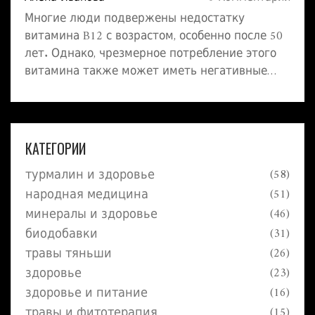
Многие люди подвержены недостатку
витамина B12 с возрастом, особенно после 50
лет. Однако, чрезмерное потребление этого
витамина также может иметь негативные
последствия для здоровья. В статье
рассматриваются причины, по которым
дополнительное употребление B12 может
быть вредным для пожилых людей, и
КАТЕГОРИИ
предлагаются рекомендации по безопасному
турмалин и здоровье
(58)
приему и получению этого важного витамина.
Также обсуждаются альтернативные
народная медицина
(51)
источники B12, которые могут быть более
минералы и здоровье
(46)
подходящими для данной возрастной
биодобавки
(31)
категории.
травы тяньши
(26)
здоровье
(23)
здоровье и питание
(16)
травы и фитотерапия
(15)